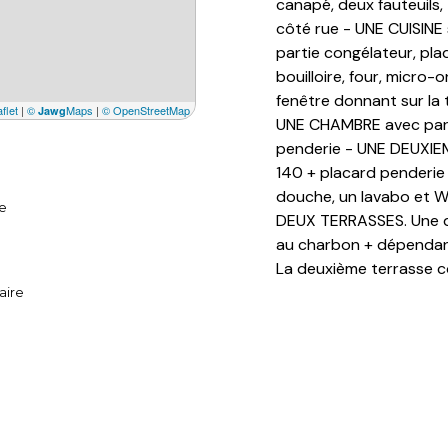
canapé, deux fauteuils,
côté rue - UNE CUISINE 
partie congélateur, plaq
bouilloire, four, micro-o
fenêtre donnant sur la t
flet
|
©
Maps
|
© OpenStreetMap
Jawg
UNE CHAMBRE avec parque
penderie - UNE DEUXIEM
140 + placard penderie
douche, un lavabo et W
e
DEUX TERRASSES. Une de
au charbon + dépendanc
La deuxième terrasse c
aire