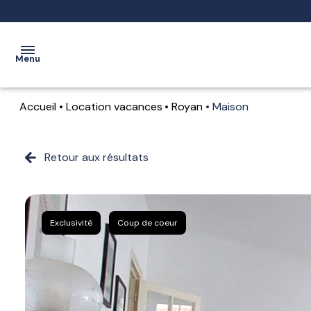
Menu
Accueil
Location vacances
Royan
Maison
ACCUEIL
VENTES
Retour aux résultats
LOCATIONS
LOCATIONS
Exclusivité
Coup de coeur
SAISONNIÈRES
ESTIMATION
ALERTE