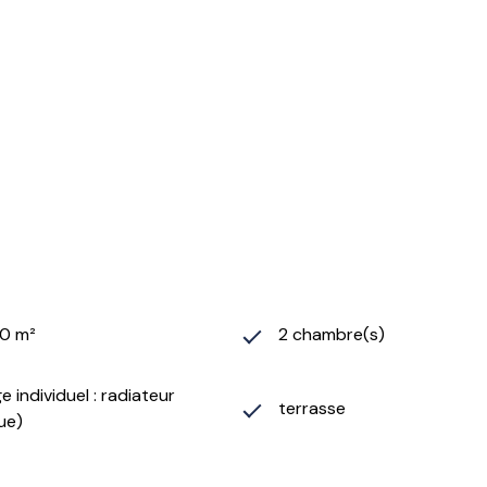
60 m²
2 chambre(s)
 individuel : radiateur
terrasse
ue)