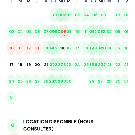
L
M
M
J
V
L
S
M
D
M
J
V
L
S
M
D
M
J
V
L
01
01
02
02
03
04
05
06
01
02
03
04
05
06
07
07
08
08
09
09
10
11
05
12
06
13
07
08
09
02
10
11
12
13
14
14
15
15
16
16
17
18
12
19
13
20
14
15
16
09
17
18
19
20
21
21
22
22
23
23
24
25
19
26
20
27
21
22
23
16
24
25
26
27
28
28
29
29
30
30
26
27
28
29
30
23
31
30
LOCATION DISPONIBLE (NOUS
0
CONSULTER)