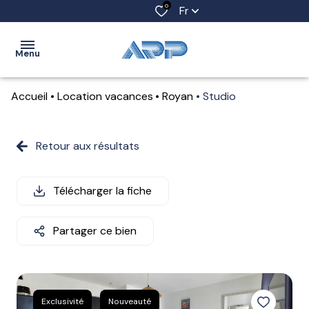
0
Fr
Menu
Accueil
Location vacances
Royan
Studio
ACCUEIL
VENTES
Retour aux résultats
LOCATIONS
Télécharger la fiche
LOCATIONS
SAISONNIÈRES
Partager ce bien
ESTIMATION
ALERTE
E-MAIL
Exclusivité
Nouveauté