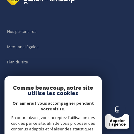
Nos partenaires
Mentions légales
Plan du site
Admin
Comme beaucoup, notre site
utilise les cookies
Nos honoraires
On aimerait vous accompagner pendant
Politique RGPD
votre visite.
En poursuivant, vous acceptez l'utilisation des
Appeler
cookies par ce site, afin de vous proposer des
Cookies
l'agence
contenus adaptés et réaliser des statistiques !