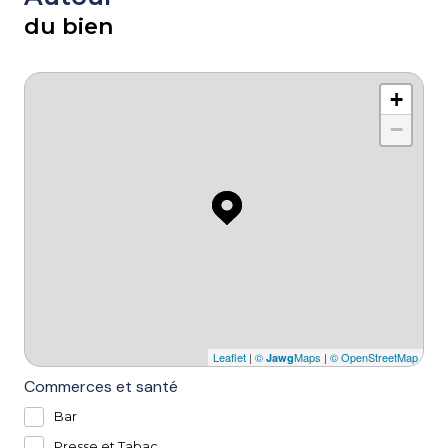
du bien
+
−
Leaflet
|
©
Maps
|
© OpenStreetMap
Jawg
Commerces et santé
Bar
Presse et Tabac