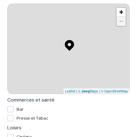
+
−
Leaflet
|
©
Maps
|
© OpenStreetMap
Jawg
Commerces et santé
Bar
Presse et Tabac
Loisirs
Cinéma