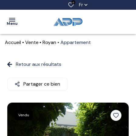
0
Fr
Menu
Accueil
Vente
Royan
Appartement
ACCUEIL
VENTES
Retour aux résultats
LOCATIONS
Partager ce bien
LOCATIONS
SAISONNIÈRES
ESTIMATION
Vendu
ALERTE
E-MAIL