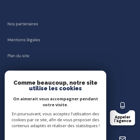
Nos partenaires
Mentions légales
Plan du site
Admin
Comme beaucoup, notre site
utilise les cookies
Nos honoraires
On aimerait vous accompagner pendant
Politique RGPD
votre visite.
En poursuivant, vous acceptez l'utilisation des
Appeler
cookies par ce site, afin de vous proposer des
Cookies
l'agence
contenus adaptés et réaliser des statistiques !