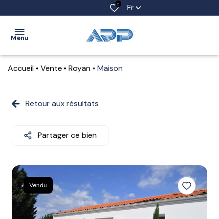
0
Fr
Menu
Accueil
Vente
Royan
Maison
ACCUEIL
VENTES
Retour aux résultats
LOCATIONS
Partager ce bien
LOCATIONS
SAISONNIÈRES
ESTIMATION
Vendu
ALERTE
E-MAIL