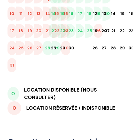
10
11
12
13
14
14
15
15
16
16
17
18
12
19
13
20
14
15
16
09
17
18
19
20
21
21
22
22
23
23
24
25
19
26
20
27
21
22
23
16
24
25
26
27
28
28
29
29
30
30
26
27
28
29
30
23
31
30
LOCATION DISPONIBLE (NOUS
0
CONSULTER)
0
LOCATION RÉSERVÉE / INDISPONIBLE