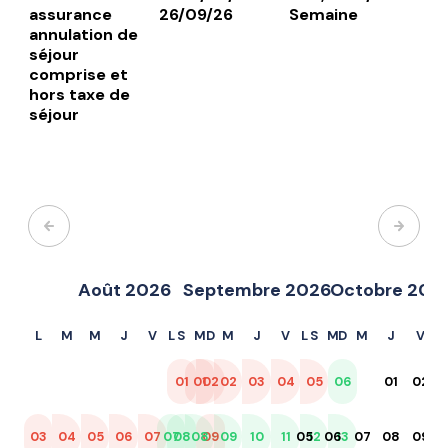
assurance
26/09/26
Semaine
annulation de
séjour
comprise et
hors taxe de
séjour
Août 2026
Septembre 2026
Octobre 202
L
M
M
J
V
L
S
M
D
M
J
V
L
S
M
D
M
J
V
L
01
01
02
02
03
04
05
06
01
02
03
04
05
06
07
07
08
08
09
09
10
11
05
12
06
13
07
08
09
02