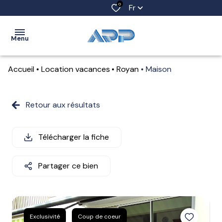
0
Fr
Menu
Accueil
Location vacances
Royan
Maison
ACCUEIL
VENTES
Retour aux résultats
LOCATIONS
Télécharger la fiche
LOCATIONS
SAISONNIÈRES
Partager ce bien
ESTIMATION
ALERTE
E-MAIL
Exclusivité
Coup de coeur