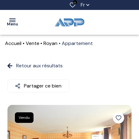
0
Fr
Menu
Accueil
Vente
Royan
Appartement
ACCUEIL
VENTES
Retour aux résultats
LOCATIONS
Partager ce bien
LOCATIONS
SAISONNIÈRES
ESTIMATION
Vendu
ALERTE
E-MAIL