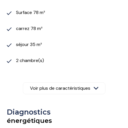
Surface 78 m²
carrez 78 m²
séjour 35 m²
2 chambre(s)
1 salle(s) de bain
Voir plus de caractéristiques
construit en 1982
cuisine séparée (équipée)
Diagnostics
énergétiques
Chauffage individuel : convecteur (electrique)