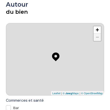
Autour
du bien
+
−
Leaflet
|
©
Maps
|
© OpenStreetMap
Jawg
Commerces et santé
Bar